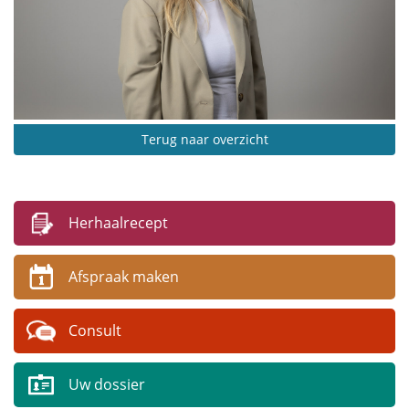
Onderzoek en controle
Kleine handelingen
Medewerkers
Vakantie en afwezigheid
Terug naar overzicht
Uw privacy
Klachten
Herhaalrecept
Uw gezondheid
Afspraak maken
Gezond leven
Medische informatie
Consult
Organisaties & instellingen
Uw dossier