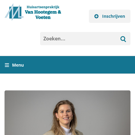
Inschrijven
Menu
Home
Praktijk
Consult
Herhaalrecept
Inschrijven als patiënt