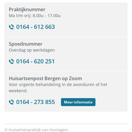
Chronische zorg
Praktijknummer
Ma t/m vrij: 8.00u - 17.00u
HealthApp
0164 - 612 663
Thuisarts.nl
Contact
Spoednummer
Overdag op werkdagen
0164 - 620 251
Huisartsenpost Bergen op Zoom
Voor urgente behandeling in de avonduren of het
weekend.
0164 - 273 855
Meer informatie
© Huisartsenpraktijk van Hootegem