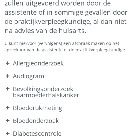
zullen uitgevoerd worden door de
Onderzoek en controle
assistente of in sommige gevallen door
de praktijkverpleegkundige, al dan niet
Kleine handelingen
na advies van de huisarts.
Medewerkers
Vakantie en afwezigheid
U kunt hiervoor (vervolgens) een afspraak maken op het
spreekuur van de assistente of de praktijkverpleegkundige.
Uw privacy
Allergieonderzoek
Klachten
Audiogram
Uw gezondheid
Bevolkingsonderzoek
baarmoederhalskanker
Gezond leven
Bloeddrukmeting
Medische informatie
Bloedonderzoek
Organisaties & instellingen
Diabetescontrole