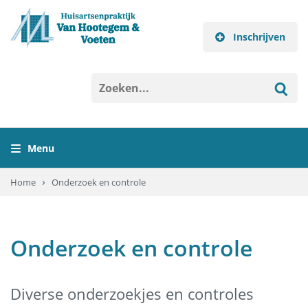
Inschrijven
Menu
›
Home
Onderzoek en controle
Home
Praktijk
Onderzoek en controle
Consult
Herhaalrecept
Diverse onderzoekjes en controles
Inschrijven als patiënt