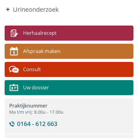
Chronische zorg
Urineonderzoek
HealthApp
Thuisarts.nl
Herhaalrecept
Contact
Afspraak maken
Consult
Uw dossier
Praktijknummer
Ma t/m vrij: 8.00u - 17.00u
0164 - 612 663