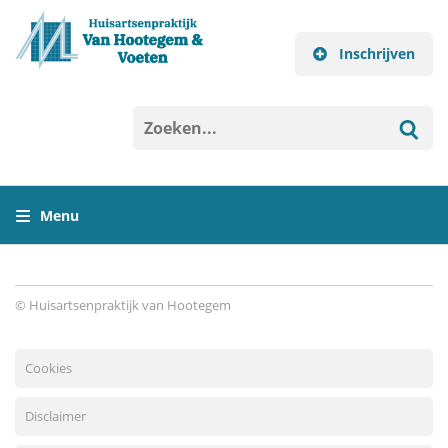
Inschrijven
Menu
Home
© Huisartsenpraktijk van Hootegem
Praktijk
Consult
Cookies
Herhaalrecept
Disclaimer
Inschrijven als patiënt