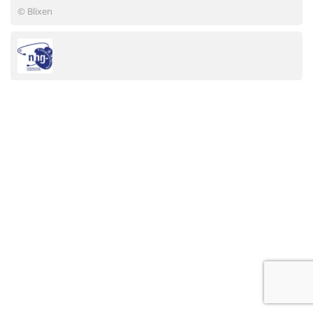
© Blixen
Onderzoek en controle
Kleine handelingen
Medewerkers
Vakantie en afwezigheid
Uw privacy
Klachten
Uw gezondheid
Gezond leven
Medische informatie
Organisaties & instellingen